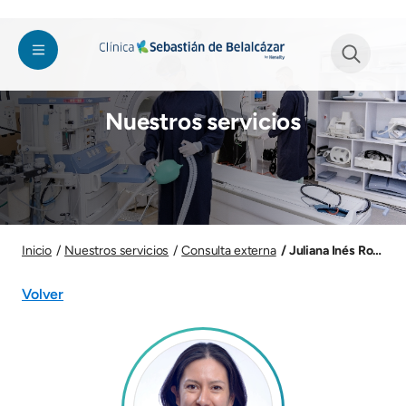
Pasar al contenido principal
Imagen
See form
Nuestros servicios
Imagen
Juliana Inés Rojas Ci
Inicio
Nuestros servicios
Consulta externa
Volver