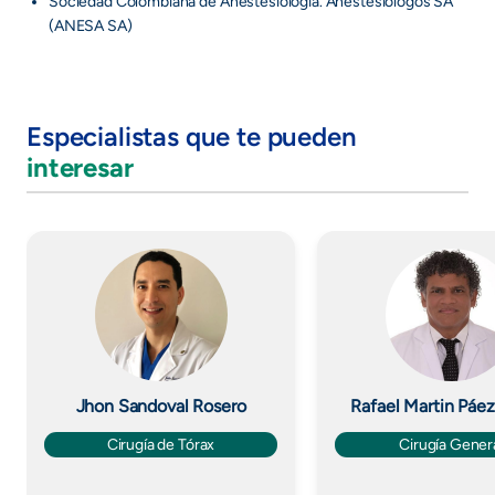
Sociedad Colombiana de Anestesiología. Anestesiólogos SA
(ANESA SA)
Especialistas que te pueden
interesar
Imagen
Imagen
Jhon Sandoval Rosero
Rafael Martin Páe
Cirugía de Tórax
Cirugía Gener