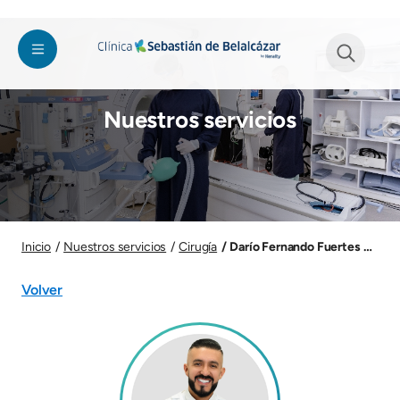
Pasar al contenido principal
Imagen
See form
Nuestros servicios
Imagen
Darío Fernando Fuertes Bolañ
Inicio
Nuestros servicios
Cirugía
Volver