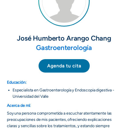
+
/".
This
shortcut
activates
José Humberto Arango Chang
the
Gastroenterología
screen
reader
to
Agenda tu cita
help
you
navigate
Educación:
and
Especialista en Gastroenterología y Endoscopia digestiva -
interact
Universidad del Valle
with
Acerca de mí:
the
Soy una persona comprometida a escuchar atentamente las
content.
preocupaciones de mis pacientes, ofreciendo explicaciones
claras y sencillas sobre los tratamientos, y estando siempre