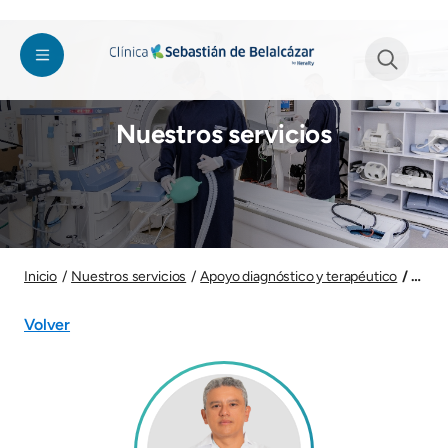
Pasar al contenido principal
Imagen
See form
Nuestros servicios
Imagen
José 
Inicio
Nuestros servicios
Apoyo diagnóstico y terapéutico
Volver