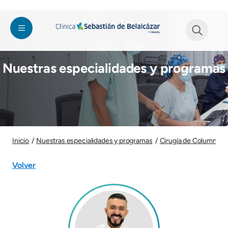
Pasar al contenido principal
Imagen
See form
Nuestras especialidades y programas
Imagen
Inicio
Nuestras especialidades y programas
Cirugía de Columna
Volver