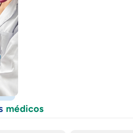
os
médicos