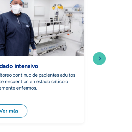
dado intensivo
Cirugía
toreo continuo de pacientes adultos
Técnicas quirúrgica
se encuentran en estado crítico o
enfermedades, les
emente enfermos.
Ver más
Ver más