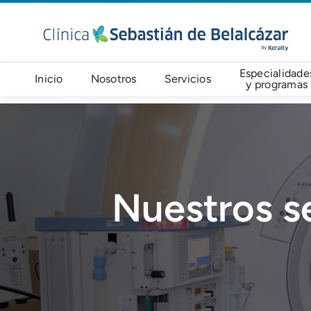
Pasar al contenido principal
Navegación principal
Especialidade
Inicio
Nosotros
Servicios
y programas
Imagen
Nuestros se