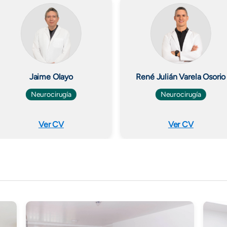
Jaime Olayo
René Julián Varela Osorio
Neurocirugía
Neurocirugía
Ver CV
Ver CV