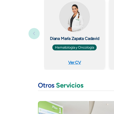
Diana María Zapata Cadavid
Hematología y Oncología
Ver CV
Otros
Servicios