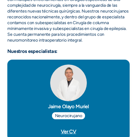
+
complejidad de neurocirugía, siempre a la vanguardia de las
diferentes nuevas técnicas quirúrgicas. Nuestros neurocirujanos
/".
reconocidos nacionalmente, y dentro del grupo de especialista
This
contamos con subespecialistas en Cirugía de columna
shortcut
mínimamente invasiva y subespecialistas en cirugía de epilepsia.
Se cuenta permanente para los procedimientos con
activates
neuromonitoreo intraoperatorio integral.
the
screen
Nuestros especialistas:
reader
to
help
you
navigate
and
interact
Jaime Olayo Muriel
with
the
Neurocirujano
content.
Ver CV