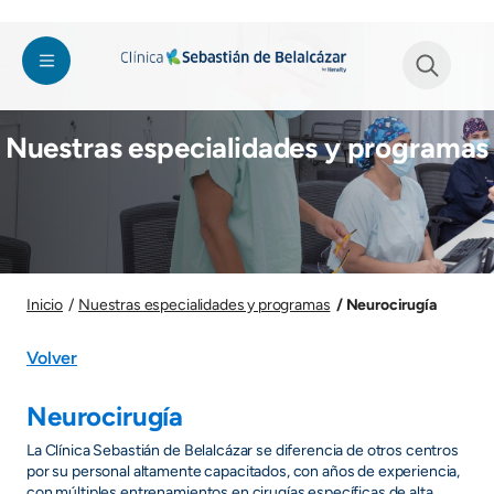
Welcome
Pasar al contenido principal
Imagen
to
All
in
See form
One
Nuestras especialidades y programas
Accessibility
screen
reader.
To
start
the
Imagen
All
Neurocirugía
Inicio
Nuestras especialidades y programas
in
One
Volver
Accessibility
screen
Neurocirugía
reader,
La Clínica Sebastián de Belalcázar se diferencia de otros centros
press
por su personal altamente capacitados, con años de experiencia,
"Ctrl
con múltiples entrenamientos en cirugías específicas de alta