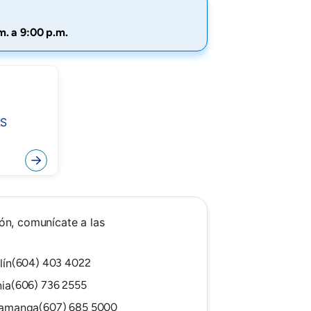
m. a 9:00 p.m.
RS
)
ón, comunícate a las
lín
(604) 403 4022
ia
(606) 736 2555
ramanga
(607) 685 5000