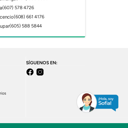
a
(607) 578 4726
icencio
(608) 661 4176
dupar
(605) 588 5844
SÍGUENOS EN:
Facebook
Instagram
rios