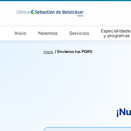
Pasar al contenido principal
Navegación principal
Especialidade
Inicio
Nosotros
Servicios
y programas
Envíanos tus PQRS
Inicio
¡Nu