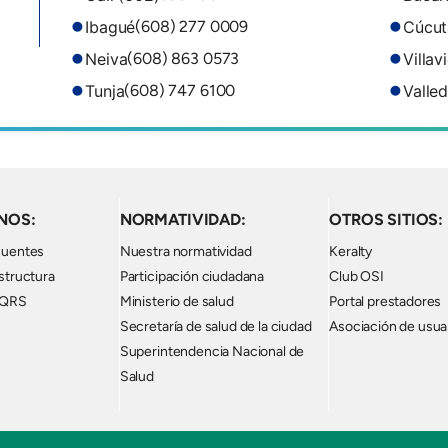
Ibagué
Cúcut
(608) 277 0009
Neiva
Villav
(608) 863 0573
Tunja
Valle
(608) 747 6100
NOS:
NORMATIVIDAD:
OTROS SITIOS:
cuentes
Nuestra normatividad
Keralty
structura
Participación ciudadana
Club OSI
PQRS
Ministerio de salud
Portal prestadores
Secretaría de salud de la ciudad
Asociación de usua
Superintendencia Nacional de
Salud