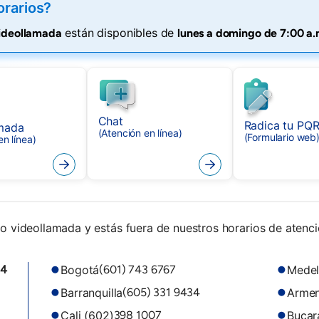
orarios?
están disponibles de
videollamada
lunes a domingo de 7:00 a.
Chat
Radica tu PQ
mada
(Atención en línea)
(Formulario web
en línea)
o videollamada y estás fuera de nuestros horarios de atenci
Bogotá
Medel
94
(601) 743 6767
Barranquilla
Armen
(605) 331 9434
Cali (602)
Buca
398 1007