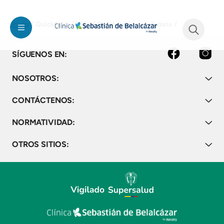
Pasar al contenido principal
Quicktabs
Nojs
Participacion ciudadana
Inicio
See form
Facebook
Instagram
SÍGUENOS EN:
NOSOTROS:
CONTÁCTENOS:
NORMATIVIDAD:
OTROS SITIOS: